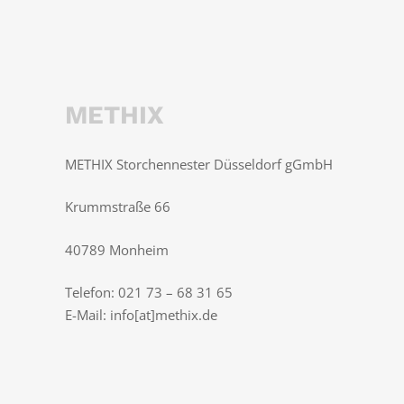
METHIX
METHIX Storchennester Düsseldorf gGmbH
Krummstraße 66
40789 Monheim
Telefon: 021 73 – 68 31 65
E-Mail: info[at]methix.de