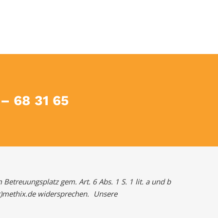
 – 68 31 65
etreuungsplatz gem. Art. 6 Abs. 1 S. 1 lit. a und b
at)methix.de widersprechen. Unsere